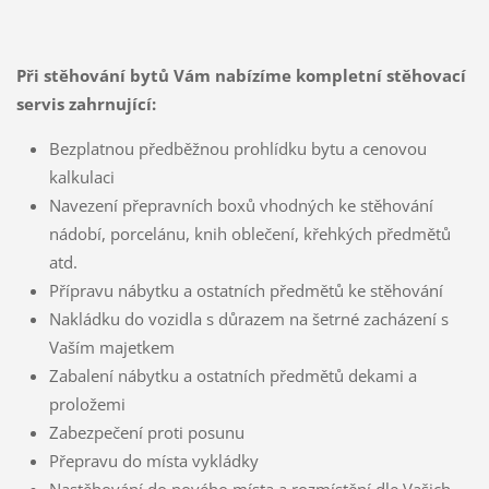
Při stěhování bytů Vám nabízíme kompletní stěhovací
servis zahrnující:
Bezplatnou předběžnou prohlídku bytu a cenovou
kalkulaci
Navezení přepravních boxů vhodných ke stěhování
nádobí, porcelánu, knih oblečení, křehkých předmětů
atd.
Přípravu nábytku a ostatních předmětů ke stěhování
Nakládku do vozidla s důrazem na šetrné zacházení s
Vaším majetkem
Zabalení nábytku a ostatních předmětů dekami a
proložemi
Zabezpečení proti posunu
Přepravu do místa vykládky
Nastěhování do nového místa a rozmístění dle Vašich