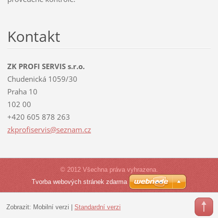
Kontakt
ZK PROFI SERVIS s.r.o.
Chudenická 1059/30
Praha 10
102 00
+420 605 878 263
zkprofis
ervis@se
znam.cz
© 2012 Všechna práva vyhrazena.
Tvorba webových stránek zdarma
Zobrazit:
Mobilní verzi
|
Standardní verzi